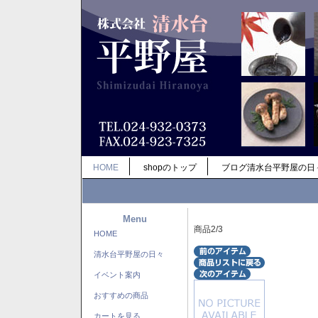
HOME
shopのトップ
ブログ清水台平野屋の日
Menu
商品2/3
HOME
清水台平野屋の日々
イベント案内
おすすめの商品
カートを見る