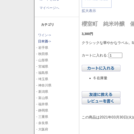
マイページへ
拡大表示
櫻室町 純米吟醸 備前
カテゴリ
3,300円
ワイン->
日本酒
->
クラシックな華やかなラベル。
- 岩手県
- 秋田県
カートに入れる:
- 山形県
- 宮城県
- 福島県
6 在庫量
- 埼玉県
- 神奈川県
- 新潟県
- 富山県
- 福井県
- 静岡県
- 三重県
この商品は2021年03月30日(
- 奈良県
- 大阪府