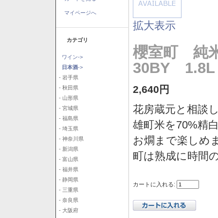
マイページへ
拡大表示
カテゴリ
櫻室町 純
ワイン->
30BY 1.8L
日本酒
->
- 岩手県
2,640円
- 秋田県
- 山形県
花房蔵元と相談
- 宮城県
- 福島県
雄町米を70%精
- 埼玉県
お燗まで楽しめ
- 神奈川県
- 新潟県
町は熟成に時間
- 富山県
- 福井県
- 静岡県
カートに入れる:
- 三重県
- 奈良県
- 大阪府