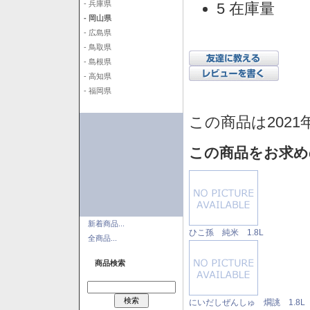
- 兵庫県
5 在庫量
- 岡山県
- 広島県
- 鳥取県
- 島根県
- 高知県
- 福岡県
この商品は2021
この商品をお求め
新着商品...
ひこ孫 純米 1.8L
全商品...
商品検索
にいだしぜんしゅ 燗誂 1.8L