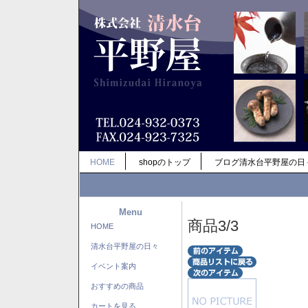
HOME
shopのトップ
ブログ清水台平野屋の日
Menu
商品3/3
HOME
清水台平野屋の日々
イベント案内
おすすめの商品
カートを見る