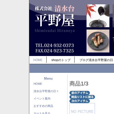
HOME
shopのトップ
ブログ清水台平野屋の日
Menu
商品1/3
HOME
清水台平野屋の日々
イベント案内
おすすめの商品
カートを見る