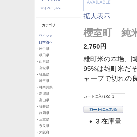
マイページへ
拡大表示
カテゴリ
櫻室町 純米
ワイン->
日本酒
->
2,750円
- 岩手県
- 秋田県
雄町米の本場、
- 山形県
95%は雄町米だ
- 宮城県
- 福島県
ャープで切れの
- 埼玉県
- 神奈川県
- 新潟県
カートに入れる:
- 富山県
- 福井県
- 静岡県
3 在庫量
- 三重県
- 奈良県
- 大阪府