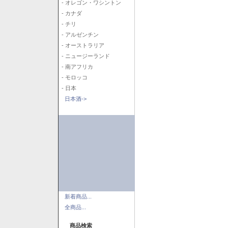
- オレゴン・ワシントン
- カナダ
- チリ
- アルゼンチン
- オーストラリア
- ニュージーランド
- 南アフリカ
- モロッコ
- 日本
日本酒->
新着商品...
全商品...
商品検索