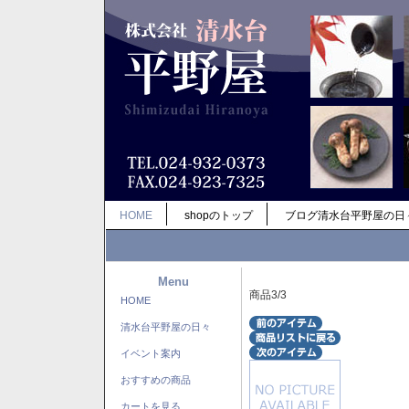
HOME
shopのトップ
ブログ清水台平野屋の日
Menu
商品3/3
HOME
清水台平野屋の日々
イベント案内
おすすめの商品
カートを見る