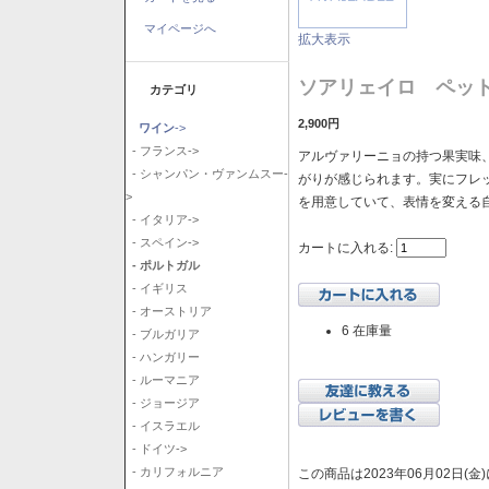
マイページへ
拡大表示
ソアリェイロ ペッ
カテゴリ
2,900円
ワイン
->
- フランス->
アルヴァリーニョの持つ果実味
- シャンパン・ヴァンムスー-
がりが感じられます。実にフレ
>
を用意していて、表情を変える
- イタリア->
- スペイン->
カートに入れる:
- ポルトガル
- イギリス
- オーストリア
6 在庫量
- ブルガリア
- ハンガリー
- ルーマニア
- ジョージア
- イスラエル
- ドイツ->
- カリフォルニア
この商品は2023年06月02日(