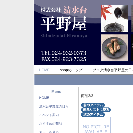
HOME
shopのトップ
ブログ清水台平野屋の日
Menu
商品3/3
HOME
清水台平野屋の日々
イベント案内
おすすめの商品
カートを見る