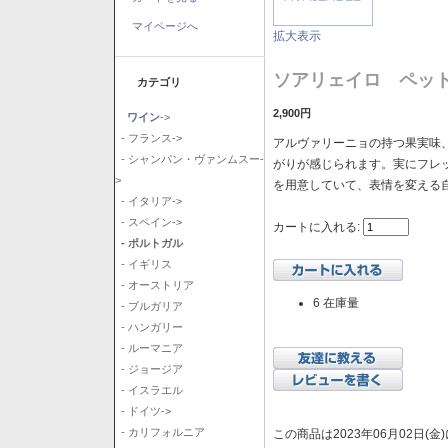
マイページへ
拡大表示
ソアリェイロ ペッ
カテゴリ
2,900円
ワイン
->
- フランス->
アルヴァリーニョの持つ果実味
- シャンパン・ヴァンムスー-
がりが感じられます。実にフレ
>
を用意していて、表情を変える
- イタリア->
- スペイン->
カートに入れる:
- ポルトガル
- イギリス
- オーストリア
6 在庫量
- ブルガリア
- ハンガリー
- ルーマニア
- ジョージア
- イスラエル
- ドイツ->
- カリフォルニア
この商品は2023年06月02日(