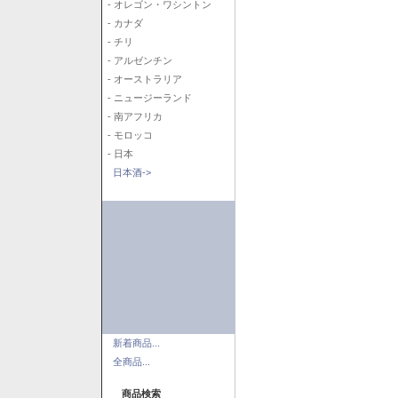
- オレゴン・ワシントン
- カナダ
- チリ
- アルゼンチン
- オーストラリア
- ニュージーランド
- 南アフリカ
- モロッコ
- 日本
日本酒->
新着商品...
全商品...
商品検索