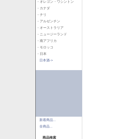
- オレゴン・ワシントン
- カナダ
- チリ
- アルゼンチン
- オーストラリア
- ニュージーランド
- 南アフリカ
- モロッコ
- 日本
日本酒->
新着商品...
全商品...
商品検索