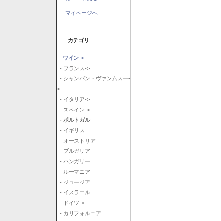
マイページへ
カテゴリ
ワイン
->
- フランス->
- シャンパン・ヴァンムスー-
>
- イタリア->
- スペイン->
- ポルトガル
- イギリス
- オーストリア
- ブルガリア
- ハンガリー
- ルーマニア
- ジョージア
- イスラエル
- ドイツ->
- カリフォルニア