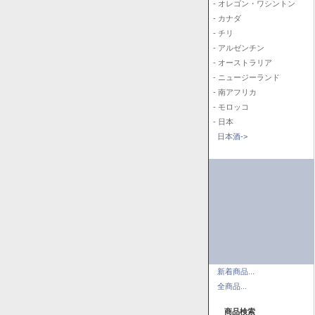
- オレゴン・ワシントン
- カナダ
- チリ
- アルゼンチン
- オーストラリア
- ニュージーランド
- 南アフリカ
- モロッコ
- 日本
日本酒->
新着商品...
全商品...
商品検索