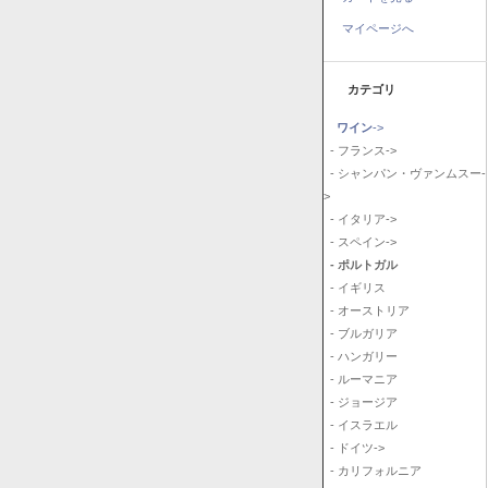
マイページへ
カテゴリ
ワイン
->
- フランス->
- シャンパン・ヴァンムスー-
>
- イタリア->
- スペイン->
- ポルトガル
- イギリス
- オーストリア
- ブルガリア
- ハンガリー
- ルーマニア
- ジョージア
- イスラエル
- ドイツ->
- カリフォルニア