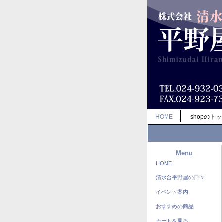
HOME
shopのト
Menu
HOME
清水台平野屋の日々
イベント案内
おすすめの商品
カートを見る