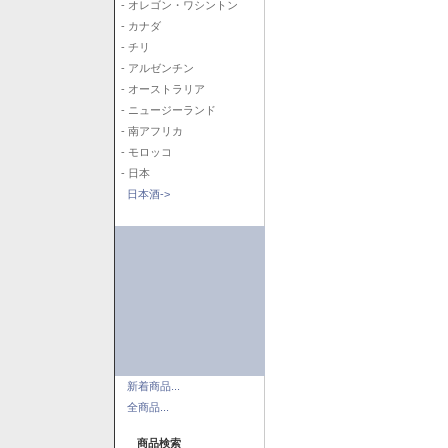
- オレゴン・ワシントン
- カナダ
- チリ
- アルゼンチン
- オーストラリア
- ニュージーランド
- 南アフリカ
- モロッコ
- 日本
日本酒->
新着商品...
全商品...
商品検索