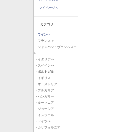
マイページへ
カテゴリ
ワイン
->
- フランス->
- シャンパン・ヴァンムスー-
>
- イタリア->
- スペイン->
- ポルトガル
- イギリス
- オーストリア
- ブルガリア
- ハンガリー
- ルーマニア
- ジョージア
- イスラエル
- ドイツ->
- カリフォルニア