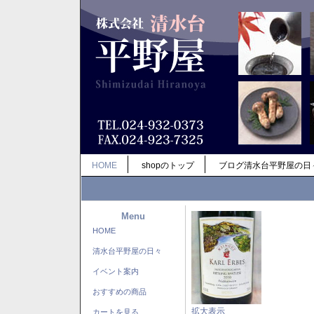
HOME
shopのトップ
ブログ清水台平野屋の日
Menu
HOME
清水台平野屋の日々
イベント案内
おすすめの商品
拡大表示
カートを見る