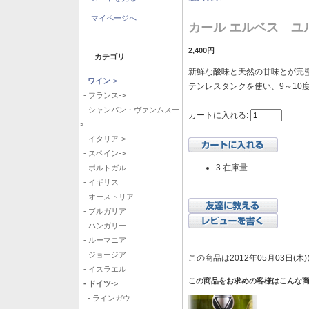
マイページへ
カール エルベス ユル
2,400円
カテゴリ
新鮮な酸味と天然の甘味とが完璧
ワイン
->
テンレスタンクを使い、9～10
- フランス->
- シャンパン・ヴァンムスー-
カートに入れる:
>
- イタリア->
- スペイン->
3 在庫量
- ポルトガル
- イギリス
- オーストリア
- ブルガリア
- ハンガリー
- ルーマニア
- ジョージア
この商品は2012年05月03日(
- イスラエル
この商品をお求めの客様はこんな
- ドイツ
->
- ラインガウ