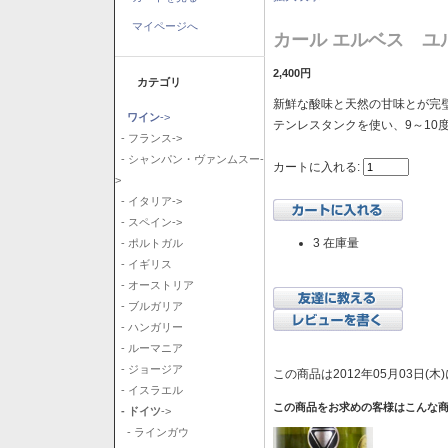
マイページへ
カール エルベス ユル
2,400円
カテゴリ
新鮮な酸味と天然の甘味とが完璧
ワイン
->
テンレスタンクを使い、9～10
- フランス->
- シャンパン・ヴァンムスー-
カートに入れる:
>
- イタリア->
- スペイン->
3 在庫量
- ポルトガル
- イギリス
- オーストリア
- ブルガリア
- ハンガリー
- ルーマニア
- ジョージア
この商品は2012年05月03日(
- イスラエル
この商品をお求めの客様はこんな
- ドイツ
->
- ラインガウ