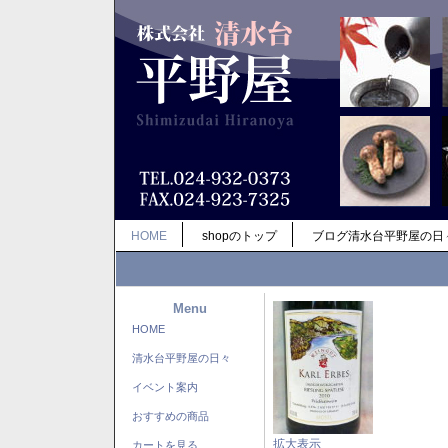
HOME
shopのトップ
ブログ清水台平野屋の日
Menu
HOME
清水台平野屋の日々
イベント案内
おすすめの商品
拡大表示
カートを見る