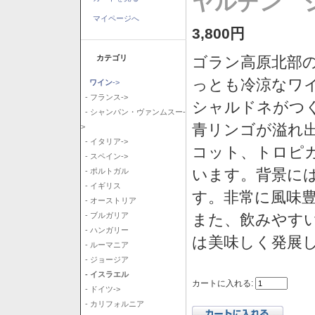
ヤルデン シ
マイページへ
3,800円
カテゴリ
ゴラン高原北部の
っとも冷涼なワ
ワイン
->
- フランス->
シャルドネがつ
- シャンパン・ヴァンムスー-
青リンゴが溢れ
>
- イタリア->
コット、トロピ
- スペイン->
います。背景に
- ポルトガル
- イギリス
す。非常に風味
- オーストリア
また、飲みやす
- ブルガリア
- ハンガリー
は美味しく発展
- ルーマニア
- ジョージア
- イスラエル
カートに入れる:
- ドイツ->
- カリフォルニア