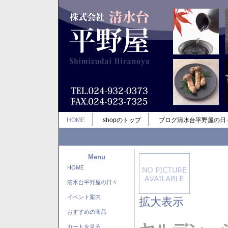
HOME
shopのトップ
ブログ清水台平野屋の日
Menu
HOME
清水台平野屋の日々
イベント案内
拡大表示
おすすめの商品
カートを見る