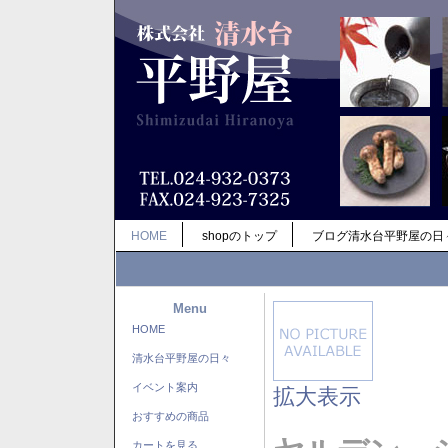
HOME
shopのトップ
ブログ清水台平野屋の日
Menu
HOME
清水台平野屋の日々
イベント案内
拡大表示
おすすめの商品
カートを見る