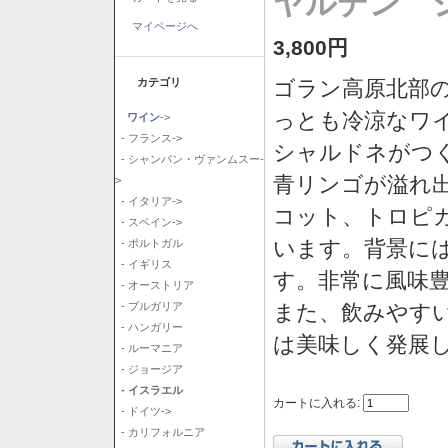
ヤルデン シ
マイページへ
3,800円
カテゴリ
ゴラン高原北部の
っとも冷涼なワ
ワイン
->
- フランス->
シャルドネがつ
- シャンパン・ヴァンムスー-
青リンゴが溢れ
>
- イタリア->
コット、トロピ
- スペイン->
います。背景に
- ポルトガル
- イギリス
す。非常に風味
- オーストリア
また、飲みやす
- ブルガリア
- ハンガリー
は美味しく発展
- ルーマニア
- ジョージア
- イスラエル
カートに入れる:
- ドイツ->
- カリフォルニア