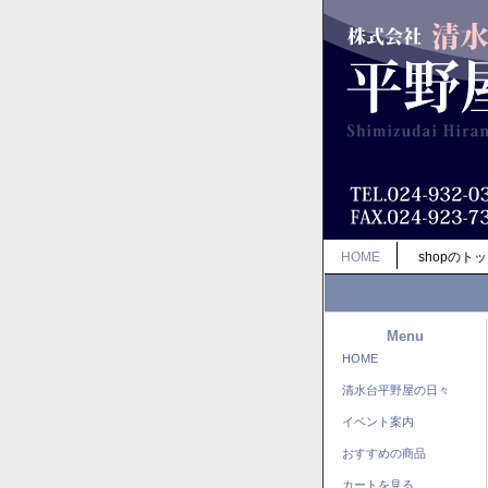
HOME
shopのト
Menu
HOME
清水台平野屋の日々
イベント案内
おすすめの商品
カートを見る