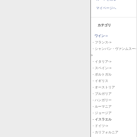
マイページへ
カテゴリ
ワイン
->
- フランス->
- シャンパン・ヴァンムスー-
>
- イタリア->
- スペイン->
- ポルトガル
- イギリス
- オーストリア
- ブルガリア
- ハンガリー
- ルーマニア
- ジョージア
- イスラエル
- ドイツ->
- カリフォルニア