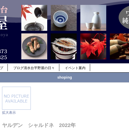
ップ
ブログ清水台平野屋の日々
イベント案内
shoping
拡大表示
ヤルデン シャルドネ 2022年