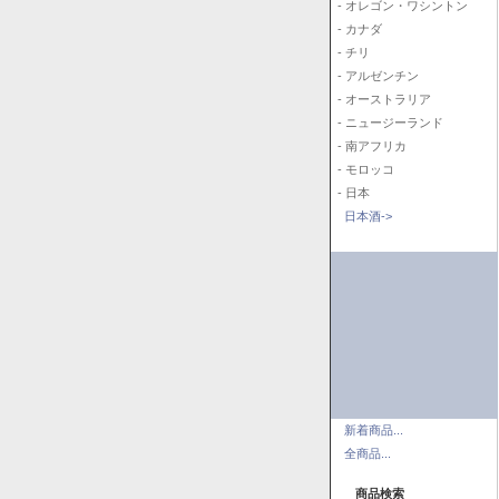
- オレゴン・ワシントン
- カナダ
- チリ
- アルゼンチン
- オーストラリア
- ニュージーランド
- 南アフリカ
- モロッコ
- 日本
日本酒->
新着商品...
全商品...
商品検索