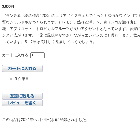
3,800円
ゴラン高原北部の標高1200mのエリア（イスラエルでもっとも冷涼なワイン用ブ
質なシャルドネがつくられます。）レモン、熟れた洋ナシ、青リンゴが溢れ出し
花、アプリコット、トロピカルフルーツが良いアクセントとなっています。背景
ンスが広がります。非常に風味豊かでありながらエレガンスにも優れ、また、飲
っています。5－7年は美味しく発展していくでしょう。
カートに入れる:
5 在庫量
この商品は2024年07月24日(水)に登録されました。