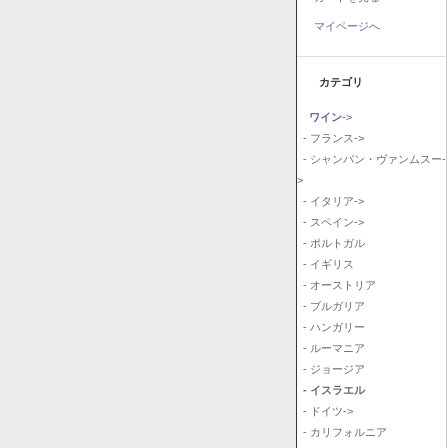
マイページへ
カテゴリ
ワイン
->
- フランス->
- シャンパン・ヴァンムスー-
>
- イタリア->
- スペイン->
- ポルトガル
- イギリス
- オーストリア
- ブルガリア
- ハンガリー
- ルーマニア
- ジョージア
- イスラエル
- ドイツ->
- カリフォルニア