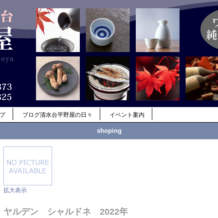
ップ
ブログ清水台平野屋の日々
イベント案内
shoping
拡大表示
ヤルデン シャルドネ 2022年