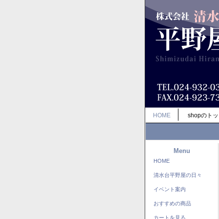
HOME
shopのト
Menu
HOME
清水台平野屋の日々
イベント案内
おすすめの商品
カートを見る