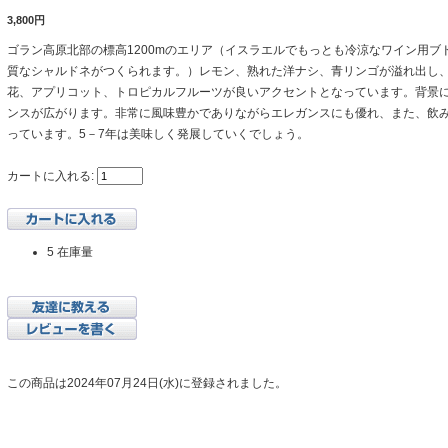
3,800円
ゴラン高原北部の標高1200mのエリア（イスラエルでもっとも冷涼なワイン用ブ
質なシャルドネがつくられます。）レモン、熟れた洋ナシ、青リンゴが溢れ出し
花、アプリコット、トロピカルフルーツが良いアクセントとなっています。背景
ンスが広がります。非常に風味豊かでありながらエレガンスにも優れ、また、飲
っています。5－7年は美味しく発展していくでしょう。
カートに入れる:
5 在庫量
この商品は2024年07月24日(水)に登録されました。