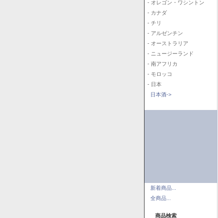
- オレゴン・ワシントン
- カナダ
- チリ
- アルゼンチン
- オーストラリア
- ニュージーランド
- 南アフリカ
- モロッコ
- 日本
日本酒->
新着商品...
全商品...
商品検索