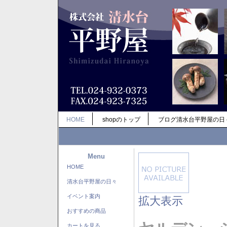
HOME
shopのトップ
ブログ清水台平野屋の日
Menu
HOME
清水台平野屋の日々
イベント案内
拡大表示
おすすめの商品
カートを見る