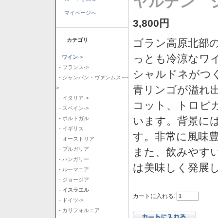
ヤルデン シ
マイページへ
3,800円
カテゴリ
ゴラン高原北部の
っとも冷涼なワ
ワイン
->
- フランス->
シャルドネがつ
- シャンパン・ヴァンムスー-
青リンゴが溢れ
>
- イタリア->
コット、トロピ
- スペイン->
います。背景に
- ポルトガル
- イギリス
す。非常に風味
- オーストリア
また、飲みやす
- ブルガリア
- ハンガリー
は美味しく発展
- ルーマニア
- ジョージア
- イスラエル
カートに入れる:
- ドイツ->
- カリフォルニア