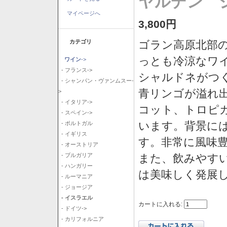
ヤルデン シ
マイページへ
3,800円
カテゴリ
ゴラン高原北部の
っとも冷涼なワ
ワイン
->
- フランス->
シャルドネがつ
- シャンパン・ヴァンムスー-
青リンゴが溢れ
>
- イタリア->
コット、トロピ
- スペイン->
います。背景に
- ポルトガル
- イギリス
す。非常に風味
- オーストリア
また、飲みやす
- ブルガリア
- ハンガリー
は美味しく発展
- ルーマニア
- ジョージア
- イスラエル
カートに入れる:
- ドイツ->
- カリフォルニア