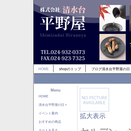
HOME
shopのトップ
ブログ清水台平野屋の日
Menu
HOME
清水台平野屋の日々
イベント案内
拡大表示
おすすめの商品
カートを見る