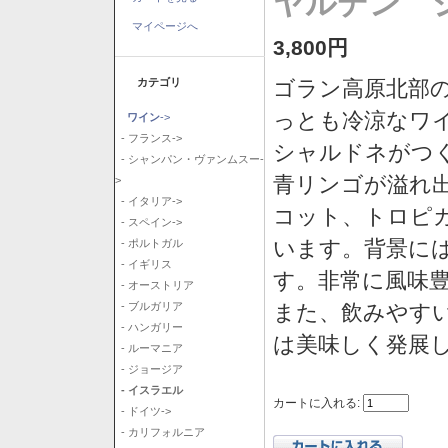
ヤルデン シ
マイページへ
3,800円
カテゴリ
ゴラン高原北部の
っとも冷涼なワ
ワイン
->
- フランス->
シャルドネがつ
- シャンパン・ヴァンムスー-
青リンゴが溢れ
>
- イタリア->
コット、トロピ
- スペイン->
います。背景に
- ポルトガル
- イギリス
す。非常に風味
- オーストリア
また、飲みやす
- ブルガリア
- ハンガリー
は美味しく発展
- ルーマニア
- ジョージア
- イスラエル
カートに入れる:
- ドイツ->
- カリフォルニア