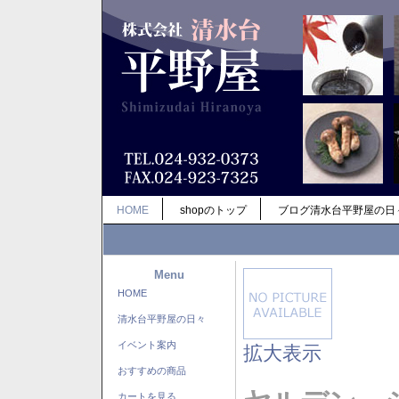
HOME
shopのトップ
ブログ清水台平野屋の日
Menu
HOME
清水台平野屋の日々
イベント案内
拡大表示
おすすめの商品
カートを見る