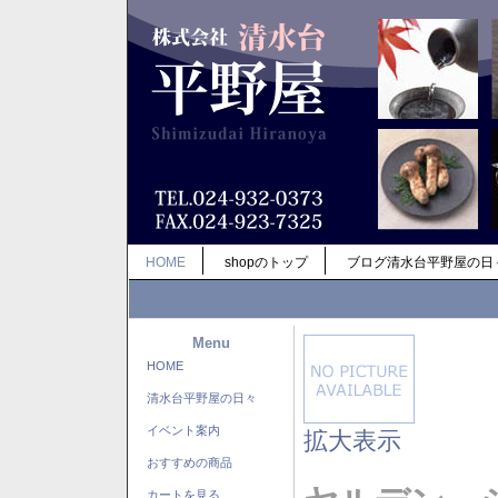
HOME
shopのトップ
ブログ清水台平野屋の日
Menu
HOME
清水台平野屋の日々
イベント案内
拡大表示
おすすめの商品
カートを見る