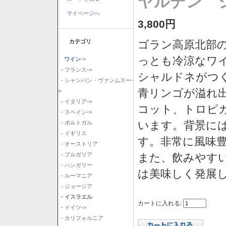
ヤルデン シ
マイページへ
3,800円
カテゴリ
ゴラン高原北部の
っとも冷涼なワ
ワイン
->
- フランス->
シャルドネがつ
- シャンパン・ヴァンムスー-
青リンゴが溢れ
>
- イタリア->
コット、トロピ
- スペイン->
います。背景に
- ポルトガル
- イギリス
す。非常に風味
- オーストリア
また、飲みやす
- ブルガリア
- ハンガリー
は美味しく発展
- ルーマニア
- ジョージア
- イスラエル
カートに入れる:
- ドイツ->
- カリフォルニア