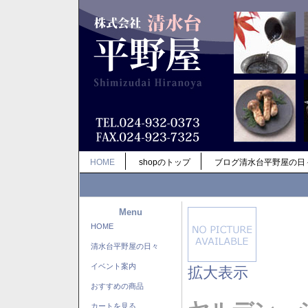
HOME
shopのトップ
ブログ清水台平野屋の日
Menu
HOME
清水台平野屋の日々
イベント案内
拡大表示
おすすめの商品
カートを見る