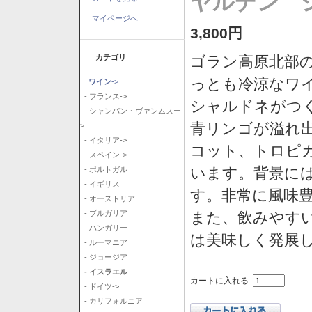
ヤルデン シ
マイページへ
3,800円
カテゴリ
ゴラン高原北部の
っとも冷涼なワ
ワイン
->
- フランス->
シャルドネがつ
- シャンパン・ヴァンムスー-
青リンゴが溢れ
>
- イタリア->
コット、トロピ
- スペイン->
います。背景に
- ポルトガル
- イギリス
す。非常に風味
- オーストリア
また、飲みやす
- ブルガリア
- ハンガリー
は美味しく発展
- ルーマニア
- ジョージア
- イスラエル
カートに入れる:
- ドイツ->
- カリフォルニア