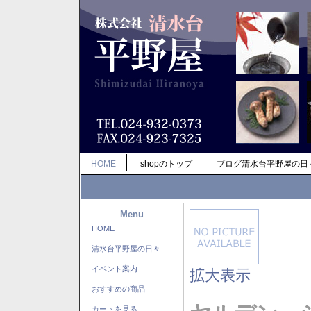
HOME
shopのトップ
ブログ清水台平野屋の日
Menu
HOME
清水台平野屋の日々
イベント案内
拡大表示
おすすめの商品
カートを見る