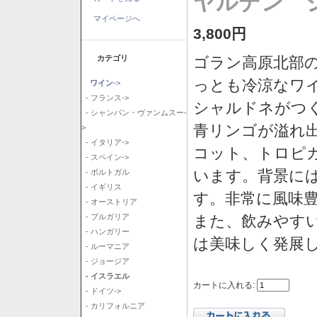
ヤルデン シ
マイページへ
3,800円
カテゴリ
ゴラン高原北部の
っとも冷涼なワ
ワイン
->
- フランス->
シャルドネがつ
- シャンパン・ヴァンムスー-
青リンゴが溢れ
>
- イタリア->
コット、トロピ
- スペイン->
います。背景に
- ポルトガル
- イギリス
す。非常に風味
- オーストリア
また、飲みやす
- ブルガリア
- ハンガリー
は美味しく発展
- ルーマニア
- ジョージア
- イスラエル
カートに入れる:
- ドイツ->
- カリフォルニア