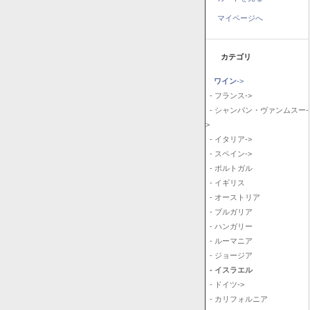
マイページへ
カテゴリ
ワイン
->
- フランス->
- シャンパン・ヴァンムスー-
>
- イタリア->
- スペイン->
- ポルトガル
- イギリス
- オーストリア
- ブルガリア
- ハンガリー
- ルーマニア
- ジョージア
- イスラエル
- ドイツ->
- カリフォルニア