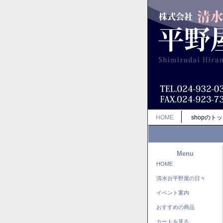
HOME
shopのト
Menu
HOME
清水台平野屋の日々
イベント案内
おすすめの商品
カートを見る