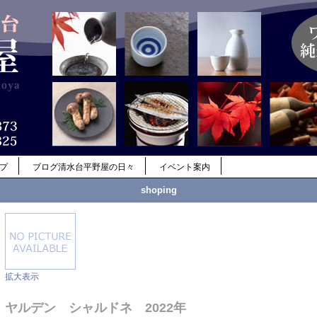
ップ
ブログ清水台平野屋の日々
イベント案内
shoping
拡大表示
ヤルデン シャルドネ 2022年