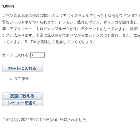
3,800円
ゴラン高原北部の標高1200mのエリア（イスラエルでもっとも冷涼なワイン用ブ
質なシャルドネがつくられます。）レモン、熟れた洋ナシ、青リンゴが溢れ出し
花、アプリコット、トロピカルフルーツが良いアクセントとなっています。背景
ンスが広がります。非常に風味豊かでありながらエレガンスにも優れ、また、飲
っています。5－7年は美味しく発展していくでしょう。
カートに入れる:
5 在庫量
この商品は2024年07月24日(水)に登録されました。