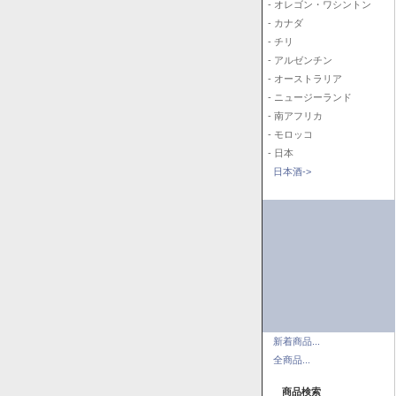
- オレゴン・ワシントン
- カナダ
- チリ
- アルゼンチン
- オーストラリア
- ニュージーランド
- 南アフリカ
- モロッコ
- 日本
日本酒->
新着商品...
全商品...
商品検索