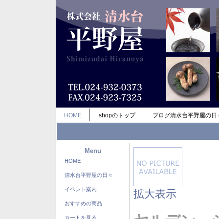
HOME
shopのトップ
ブログ清水台平野屋の日
Menu
HOME
清水台平野屋の日々
イベント案内
拡大表示
おすすめの商品
カートを見る