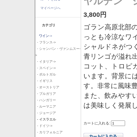
ヤルデン シ
マイページへ
3,800円
カテゴリ
ゴラン高原北部の
っとも冷涼なワ
ワイン
->
- フランス->
シャルドネがつ
- シャンパン・ヴァンムスー-
青リンゴが溢れ
>
- イタリア->
コット、トロピ
- スペイン->
います。背景に
- ポルトガル
- イギリス
す。非常に風味
- オーストリア
また、飲みやす
- ブルガリア
- ハンガリー
は美味しく発展
- ルーマニア
- ジョージア
- イスラエル
カートに入れる:
- ドイツ->
- カリフォルニア