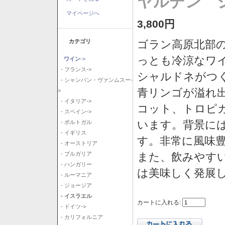
ヤルデン シ
マイページへ
3,800円
カテゴリ
ゴラン高原北部の
っとも冷涼なワ
ワイン
->
- フランス->
シャルドネがつ
- シャンパン・ヴァンムスー-
青リンゴが溢れ
>
- イタリア->
コット、トロピ
- スペイン->
います。背景に
- ポルトガル
- イギリス
す。非常に風味
- オーストリア
また、飲みやす
- ブルガリア
- ハンガリー
は美味しく発展
- ルーマニア
- ジョージア
- イスラエル
カートに入れる:
- ドイツ->
- カリフォルニア