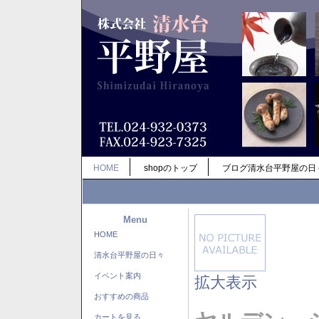
HOME
shopのトップ
ブログ清水台平野屋の日
Menu
HOME
清水台平野屋の日々
イベント案内
拡大表示
おすすめの商品
カートを見る