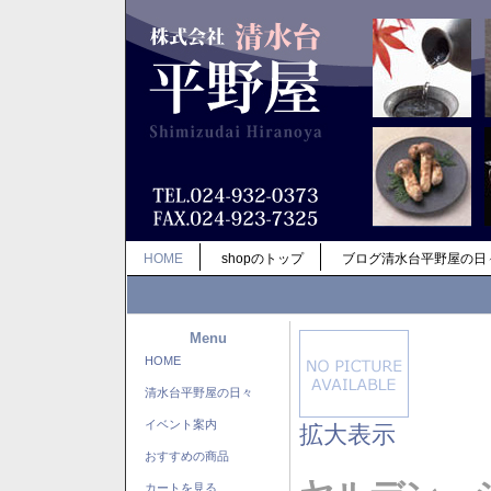
HOME
shopのトップ
ブログ清水台平野屋の日
Menu
HOME
清水台平野屋の日々
イベント案内
拡大表示
おすすめの商品
カートを見る