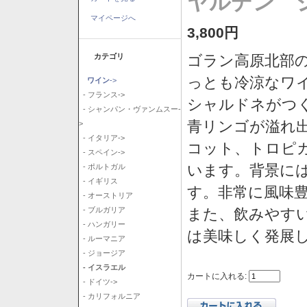
ヤルデン シ
マイページへ
3,800円
カテゴリ
ゴラン高原北部の
っとも冷涼なワ
ワイン
->
- フランス->
シャルドネがつ
- シャンパン・ヴァンムスー-
青リンゴが溢れ
>
- イタリア->
コット、トロピ
- スペイン->
います。背景に
- ポルトガル
- イギリス
す。非常に風味
- オーストリア
また、飲みやす
- ブルガリア
- ハンガリー
は美味しく発展
- ルーマニア
- ジョージア
- イスラエル
カートに入れる:
- ドイツ->
- カリフォルニア