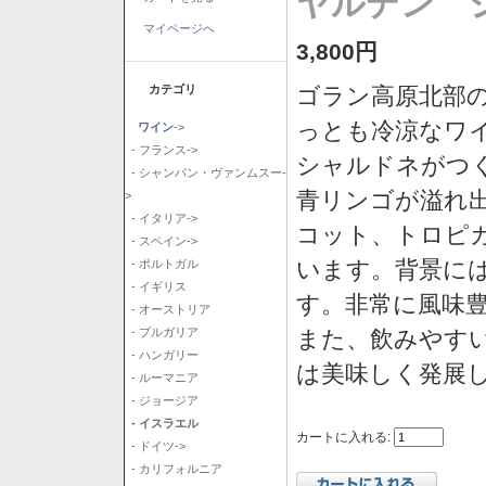
ヤルデン シ
マイページへ
3,800円
カテゴリ
ゴラン高原北部の
っとも冷涼なワ
ワイン
->
- フランス->
シャルドネがつ
- シャンパン・ヴァンムスー-
青リンゴが溢れ
>
- イタリア->
コット、トロピ
- スペイン->
います。背景に
- ポルトガル
- イギリス
す。非常に風味
- オーストリア
また、飲みやす
- ブルガリア
- ハンガリー
は美味しく発展
- ルーマニア
- ジョージア
- イスラエル
カートに入れる:
- ドイツ->
- カリフォルニア