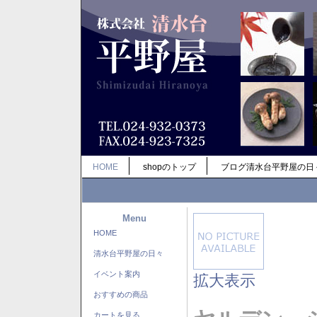
HOME
shopのトップ
ブログ清水台平野屋の日
Menu
HOME
清水台平野屋の日々
イベント案内
拡大表示
おすすめの商品
カートを見る