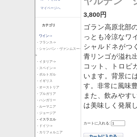
ヤルデン シ
マイページへ
3,800円
カテゴリ
ゴラン高原北部の
っとも冷涼なワ
ワイン
->
- フランス->
シャルドネがつ
- シャンパン・ヴァンムスー-
青リンゴが溢れ
>
- イタリア->
コット、トロピ
- スペイン->
います。背景に
- ポルトガル
- イギリス
す。非常に風味
- オーストリア
また、飲みやす
- ブルガリア
- ハンガリー
は美味しく発展
- ルーマニア
- ジョージア
- イスラエル
カートに入れる:
- ドイツ->
- カリフォルニア