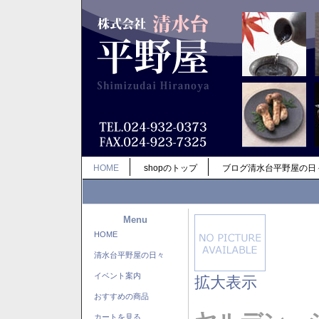
HOME
shopのトップ
ブログ清水台平野屋の日
Menu
HOME
清水台平野屋の日々
イベント案内
拡大表示
おすすめの商品
カートを見る