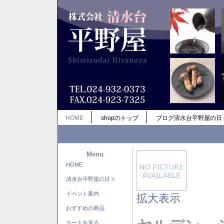
HOME
shopのトップ
ブログ清水台平野屋の日
Menu
HOME
清水台平野屋の日々
イベント案内
拡大表示
おすすめの商品
カートを見る