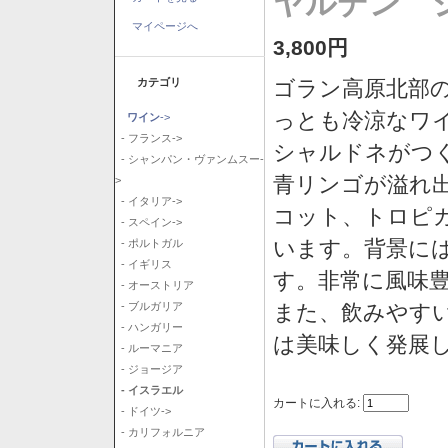
ヤルデン シ
マイページへ
3,800円
カテゴリ
ゴラン高原北部の
っとも冷涼なワ
ワイン
->
- フランス->
シャルドネがつ
- シャンパン・ヴァンムスー-
青リンゴが溢れ
>
- イタリア->
コット、トロピ
- スペイン->
います。背景に
- ポルトガル
- イギリス
す。非常に風味
- オーストリア
また、飲みやす
- ブルガリア
- ハンガリー
は美味しく発展
- ルーマニア
- ジョージア
- イスラエル
カートに入れる:
- ドイツ->
- カリフォルニア