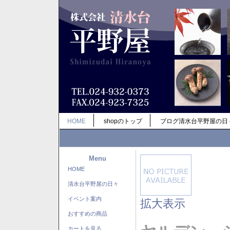
HOME
shopのトップ
ブログ清水台平野屋の日
Menu
HOME
清水台平野屋の日々
イベント案内
拡大表示
おすすめの商品
カートを見る