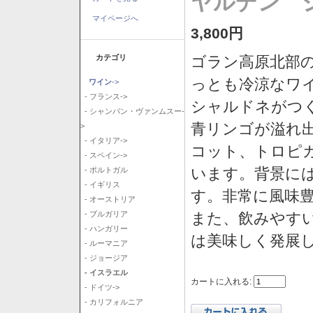
ヤルデン シ
マイページへ
3,800円
カテゴリ
ゴラン高原北部の
っとも冷涼なワ
ワイン
->
- フランス->
シャルドネがつ
- シャンパン・ヴァンムスー-
青リンゴが溢れ
>
- イタリア->
コット、トロピ
- スペイン->
います。背景に
- ポルトガル
- イギリス
す。非常に風味
- オーストリア
また、飲みやす
- ブルガリア
- ハンガリー
は美味しく発展
- ルーマニア
- ジョージア
- イスラエル
カートに入れる:
- ドイツ->
- カリフォルニア