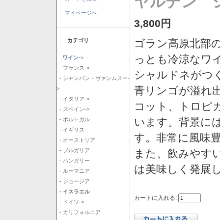
ヤルデン シ
マイページへ
3,800円
カテゴリ
ゴラン高原北部の
っとも冷涼なワ
ワイン
->
- フランス->
シャルドネがつ
- シャンパン・ヴァンムスー-
青リンゴが溢れ
>
- イタリア->
コット、トロピ
- スペイン->
います。背景に
- ポルトガル
- イギリス
す。非常に風味
- オーストリア
また、飲みやす
- ブルガリア
- ハンガリー
は美味しく発展
- ルーマニア
- ジョージア
- イスラエル
カートに入れる:
- ドイツ->
- カリフォルニア