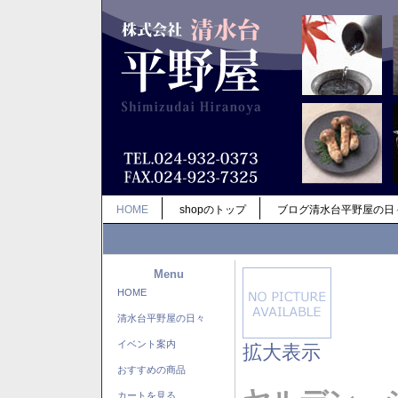
HOME
shopのトップ
ブログ清水台平野屋の日
Menu
HOME
清水台平野屋の日々
イベント案内
拡大表示
おすすめの商品
カートを見る