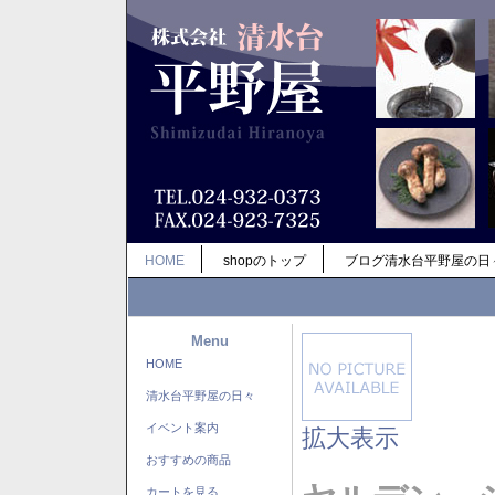
HOME
shopのトップ
ブログ清水台平野屋の日
Menu
HOME
清水台平野屋の日々
イベント案内
拡大表示
おすすめの商品
カートを見る