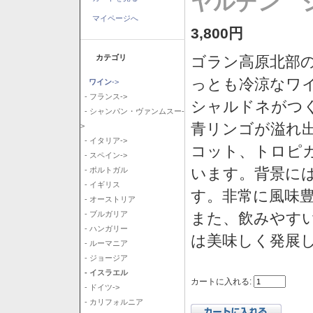
ヤルデン シ
マイページへ
3,800円
カテゴリ
ゴラン高原北部の
っとも冷涼なワ
ワイン
->
- フランス->
シャルドネがつ
- シャンパン・ヴァンムスー-
青リンゴが溢れ
>
- イタリア->
コット、トロピ
- スペイン->
います。背景に
- ポルトガル
- イギリス
す。非常に風味
- オーストリア
また、飲みやす
- ブルガリア
- ハンガリー
は美味しく発展
- ルーマニア
- ジョージア
- イスラエル
カートに入れる:
- ドイツ->
- カリフォルニア