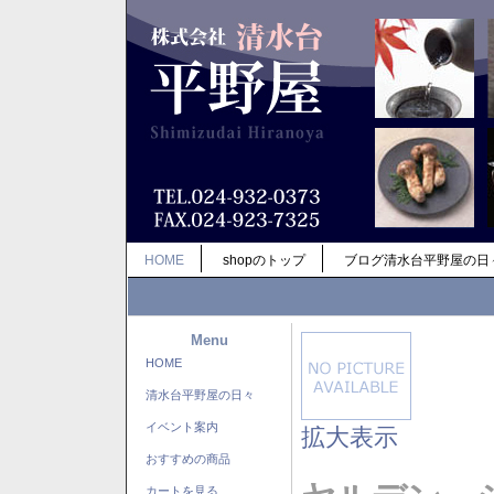
HOME
shopのトップ
ブログ清水台平野屋の日
Menu
HOME
清水台平野屋の日々
イベント案内
拡大表示
おすすめの商品
カートを見る