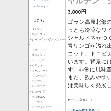
ヤルデン シ
マイページへ
3,800円
カテゴリ
ゴラン高原北部の
っとも冷涼なワ
ワイン
->
- フランス->
シャルドネがつ
- シャンパン・ヴァンムスー-
青リンゴが溢れ
>
- イタリア->
コット、トロピ
- スペイン->
います。背景に
- ポルトガル
- イギリス
す。非常に風味
- オーストリア
また、飲みやす
- ブルガリア
- ハンガリー
は美味しく発展
- ルーマニア
- ジョージア
- イスラエル
カートに入れる:
- ドイツ->
- カリフォルニア