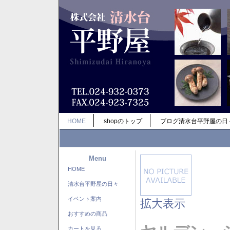
HOME
shopのトップ
ブログ清水台平野屋の日
Menu
HOME
清水台平野屋の日々
イベント案内
拡大表示
おすすめの商品
カートを見る