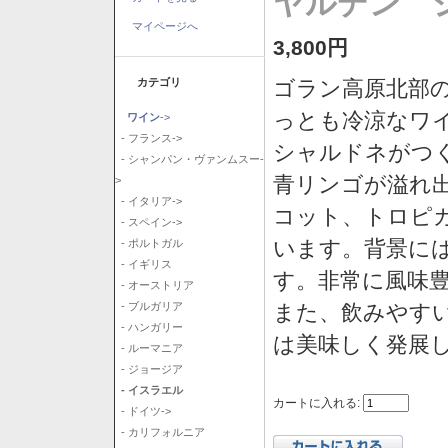
ヤルデン シ
マイページへ
3,800円
カテゴリ
ゴラン高原北部の
っとも冷涼なワ
ワイン
->
- フランス->
シャルドネがつ
- シャンパン・ヴァンムスー-
青リンゴが溢れ
>
- イタリア->
コット、トロピ
- スペイン->
います。背景に
- ポルトガル
- イギリス
す。非常に風味
- オーストリア
また、飲みやす
- ブルガリア
- ハンガリー
は美味しく発展
- ルーマニア
- ジョージア
- イスラエル
カートに入れる:
- ドイツ->
- カリフォルニア