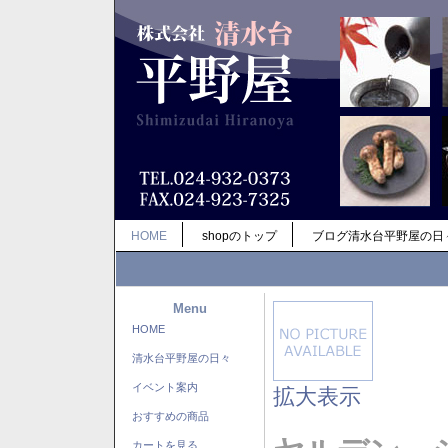
HOME
shopのトップ
ブログ清水台平野屋の日
Menu
HOME
清水台平野屋の日々
イベント案内
拡大表示
おすすめの商品
カートを見る