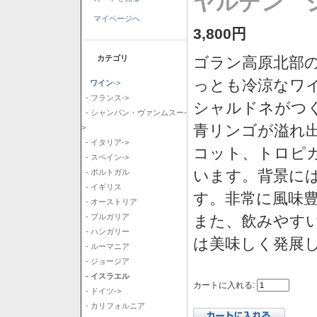
ヤルデン シ
マイページへ
3,800円
カテゴリ
ゴラン高原北部の
っとも冷涼なワ
ワイン
->
- フランス->
シャルドネがつ
- シャンパン・ヴァンムスー-
青リンゴが溢れ
>
- イタリア->
コット、トロピ
- スペイン->
います。背景に
- ポルトガル
- イギリス
す。非常に風味
- オーストリア
また、飲みやす
- ブルガリア
- ハンガリー
は美味しく発展
- ルーマニア
- ジョージア
- イスラエル
カートに入れる:
- ドイツ->
- カリフォルニア