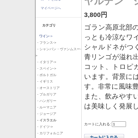
ヤルデン シ
マイページへ
3,800円
カテゴリ
ゴラン高原北部の
っとも冷涼なワ
ワイン
->
- フランス->
シャルドネがつ
- シャンパン・ヴァンムスー-
青リンゴが溢れ
>
- イタリア->
コット、トロピ
- スペイン->
います。背景に
- ポルトガル
- イギリス
す。非常に風味
- オーストリア
また、飲みやす
- ブルガリア
- ハンガリー
は美味しく発展
- ルーマニア
- ジョージア
- イスラエル
カートに入れる:
- ドイツ->
- カリフォルニア