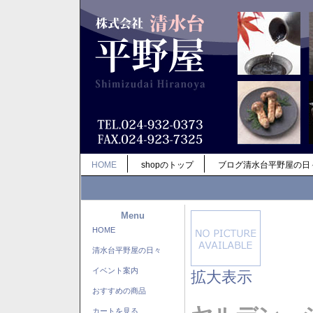
HOME
shopのトップ
ブログ清水台平野屋の日
Menu
HOME
清水台平野屋の日々
イベント案内
拡大表示
おすすめの商品
カートを見る