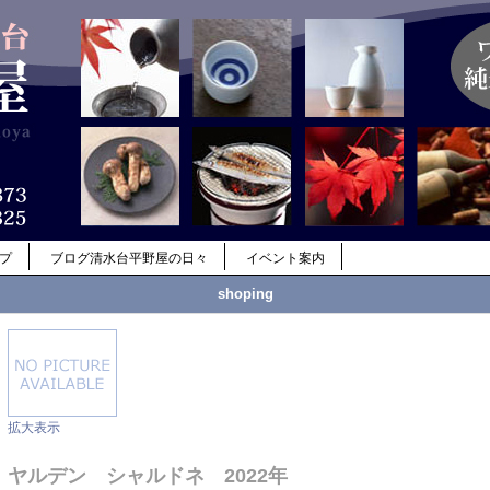
ップ
ブログ清水台平野屋の日々
イベント案内
shoping
拡大表示
ヤルデン シャルドネ 2022年