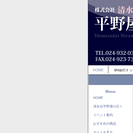
HOME
shopのト
Menu
HOME
清水台平野屋の日々
イベント案内
おすすめの商品
カートを見る