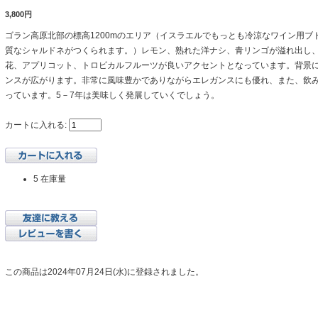
3,800円
ゴラン高原北部の標高1200mのエリア（イスラエルでもっとも冷涼なワイン用ブ
質なシャルドネがつくられます。）レモン、熟れた洋ナシ、青リンゴが溢れ出し
花、アプリコット、トロピカルフルーツが良いアクセントとなっています。背景
ンスが広がります。非常に風味豊かでありながらエレガンスにも優れ、また、飲
っています。5－7年は美味しく発展していくでしょう。
カートに入れる:
5 在庫量
この商品は2024年07月24日(水)に登録されました。