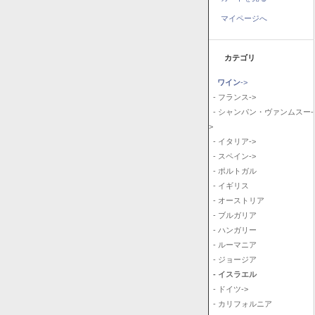
マイページへ
カテゴリ
ワイン
->
- フランス->
- シャンパン・ヴァンムスー-
>
- イタリア->
- スペイン->
- ポルトガル
- イギリス
- オーストリア
- ブルガリア
- ハンガリー
- ルーマニア
- ジョージア
- イスラエル
- ドイツ->
- カリフォルニア