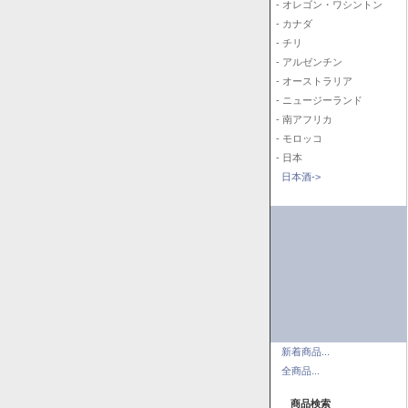
- オレゴン・ワシントン
- カナダ
- チリ
- アルゼンチン
- オーストラリア
- ニュージーランド
- 南アフリカ
- モロッコ
- 日本
日本酒->
新着商品...
全商品...
商品検索