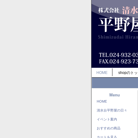
HOME
shopのト
Menu
HOME
清水台平野屋の日々
イベント案内
おすすめの商品
カートを見る