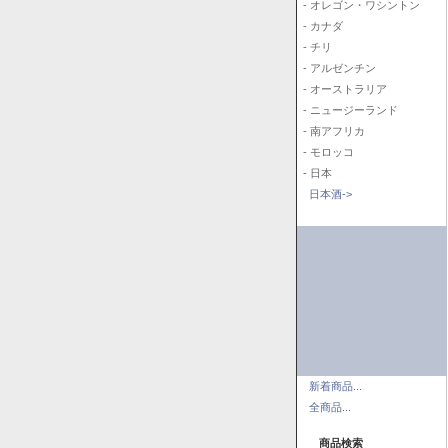
- オレゴン・ワシントン
- カナダ
- チリ
- アルゼンチン
- オーストラリア
- ニュージーランド
- 南アフリカ
- モロッコ
- 日本
日本酒->
新着商品...
全商品...
商品検索