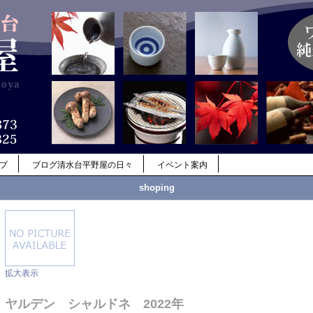
ップ
ブログ清水台平野屋の日々
イベント案内
shoping
拡大表示
ヤルデン シャルドネ 2022年