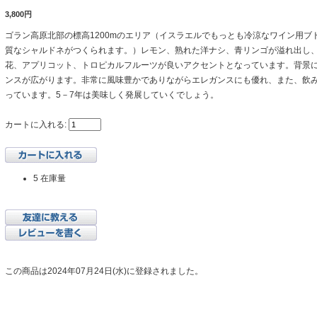
3,800円
ゴラン高原北部の標高1200mのエリア（イスラエルでもっとも冷涼なワイン用ブ
質なシャルドネがつくられます。）レモン、熟れた洋ナシ、青リンゴが溢れ出し
花、アプリコット、トロピカルフルーツが良いアクセントとなっています。背景
ンスが広がります。非常に風味豊かでありながらエレガンスにも優れ、また、飲
っています。5－7年は美味しく発展していくでしょう。
カートに入れる:
5 在庫量
この商品は2024年07月24日(水)に登録されました。