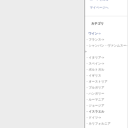
マイページへ
カテゴリ
ワイン
->
- フランス->
- シャンパン・ヴァンムスー-
>
- イタリア->
- スペイン->
- ポルトガル
- イギリス
- オーストリア
- ブルガリア
- ハンガリー
- ルーマニア
- ジョージア
- イスラエル
- ドイツ->
- カリフォルニア