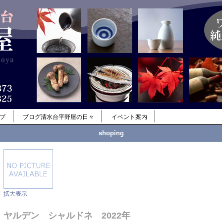
ップ
ブログ清水台平野屋の日々
イベント案内
shoping
拡大表示
ヤルデン シャルドネ 2022年