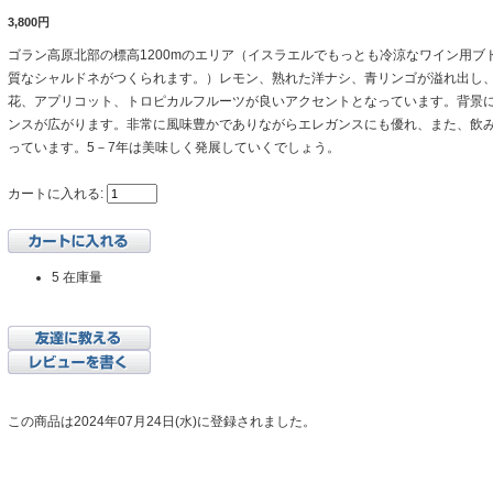
3,800円
ゴラン高原北部の標高1200mのエリア（イスラエルでもっとも冷涼なワイン用ブ
質なシャルドネがつくられます。）レモン、熟れた洋ナシ、青リンゴが溢れ出し
花、アプリコット、トロピカルフルーツが良いアクセントとなっています。背景
ンスが広がります。非常に風味豊かでありながらエレガンスにも優れ、また、飲
っています。5－7年は美味しく発展していくでしょう。
カートに入れる:
5 在庫量
この商品は2024年07月24日(水)に登録されました。