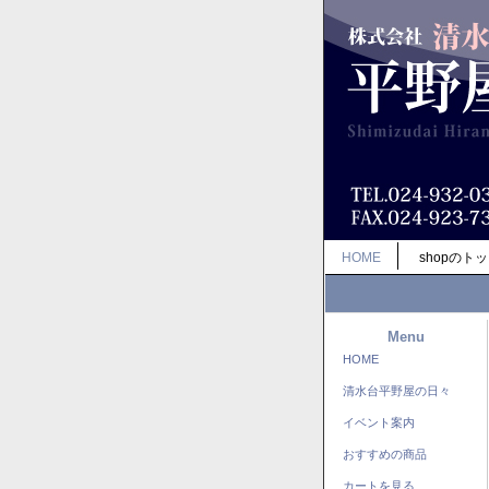
HOME
shopのト
Menu
HOME
清水台平野屋の日々
イベント案内
おすすめの商品
カートを見る