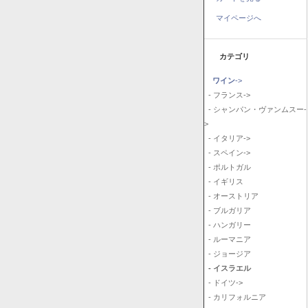
マイページへ
カテゴリ
ワイン
->
- フランス->
- シャンパン・ヴァンムスー-
>
- イタリア->
- スペイン->
- ポルトガル
- イギリス
- オーストリア
- ブルガリア
- ハンガリー
- ルーマニア
- ジョージア
- イスラエル
- ドイツ->
- カリフォルニア