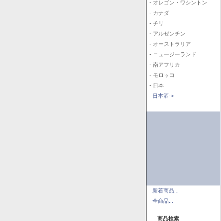
- オレゴン・ワシントン
- カナダ
- チリ
- アルゼンチン
- オーストラリア
- ニュージーランド
- 南アフリカ
- モロッコ
- 日本
日本酒->
新着商品...
全商品...
商品検索