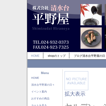
HOME
shopのトップ
ブログ清水台平野屋の日
Menu
HOME
清水台平野屋の日々
イベント案内
拡大表示
おすすめの商品
カートを見る