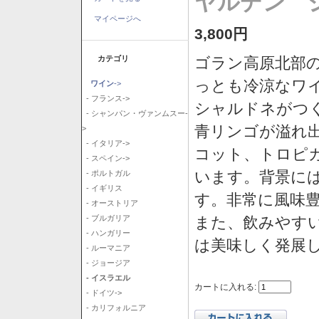
ヤルデン シ
マイページへ
3,800円
カテゴリ
ゴラン高原北部の
っとも冷涼なワ
ワイン
->
- フランス->
シャルドネがつ
- シャンパン・ヴァンムスー-
青リンゴが溢れ
>
- イタリア->
コット、トロピ
- スペイン->
います。背景に
- ポルトガル
- イギリス
す。非常に風味
- オーストリア
また、飲みやす
- ブルガリア
- ハンガリー
は美味しく発展
- ルーマニア
- ジョージア
- イスラエル
カートに入れる:
- ドイツ->
- カリフォルニア