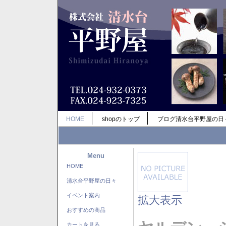
HOME
shopのトップ
ブログ清水台平野屋の日
Menu
HOME
清水台平野屋の日々
イベント案内
拡大表示
おすすめの商品
カートを見る