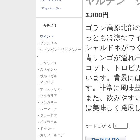
ヤルデン シ
マイページへ
3,800円
カテゴリ
ゴラン高原北部の
っとも冷涼なワ
ワイン
->
- フランス->
シャルドネがつ
- シャンパン・ヴァンムスー-
青リンゴが溢れ
>
- イタリア->
コット、トロピ
- スペイン->
います。背景に
- ポルトガル
- イギリス
す。非常に風味
- オーストリア
また、飲みやす
- ブルガリア
- ハンガリー
は美味しく発展
- ルーマニア
- ジョージア
- イスラエル
カートに入れる:
- ドイツ->
- カリフォルニア