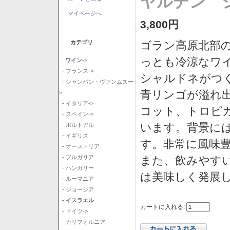
ヤルデン シ
マイページへ
3,800円
カテゴリ
ゴラン高原北部の
っとも冷涼なワ
ワイン
->
- フランス->
シャルドネがつ
- シャンパン・ヴァンムスー-
青リンゴが溢れ
>
- イタリア->
コット、トロピ
- スペイン->
います。背景に
- ポルトガル
- イギリス
す。非常に風味
- オーストリア
また、飲みやす
- ブルガリア
- ハンガリー
は美味しく発展
- ルーマニア
- ジョージア
- イスラエル
カートに入れる:
- ドイツ->
- カリフォルニア