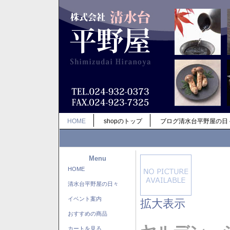
HOME
shopのトップ
ブログ清水台平野屋の日
Menu
HOME
清水台平野屋の日々
イベント案内
拡大表示
おすすめの商品
カートを見る