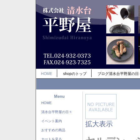
HOME
shopのトップ
ブログ清水台平野屋の日
Menu
HOME
清水台平野屋の日々
イベント案内
拡大表示
おすすめの商品
カートを見る