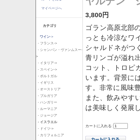
ヤルデン シ
マイページへ
3,800円
カテゴリ
ゴラン高原北部の
っとも冷涼なワ
ワイン
->
- フランス->
シャルドネがつ
- シャンパン・ヴァンムスー-
青リンゴが溢れ
>
- イタリア->
コット、トロピ
- スペイン->
います。背景に
- ポルトガル
- イギリス
す。非常に風味
- オーストリア
また、飲みやす
- ブルガリア
- ハンガリー
は美味しく発展
- ルーマニア
- ジョージア
- イスラエル
カートに入れる:
- ドイツ->
- カリフォルニア