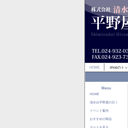
HOME
shopのト
Menu
HOME
清水台平野屋の日々
イベント案内
おすすめの商品
カートを見る