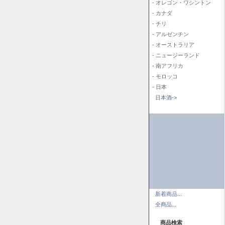
- オレゴン・ワシントン
- カナダ
- チリ
- アルゼンチン
- オーストラリア
- ニュージーランド
- 南アフリカ
- モロッコ
- 日本
日本酒->
新着商品...
全商品...
商品検索