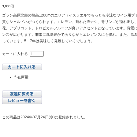
3,800円
ゴラン高原北部の標高1200mのエリア（イスラエルでもっとも冷涼なワイン用ブ
質なシャルドネがつくられます。）レモン、熟れた洋ナシ、青リンゴが溢れ出し
花、アプリコット、トロピカルフルーツが良いアクセントとなっています。背景
ンスが広がります。非常に風味豊かでありながらエレガンスにも優れ、また、飲
っています。5－7年は美味しく発展していくでしょう。
カートに入れる:
5 在庫量
この商品は2024年07月24日(水)に登録されました。