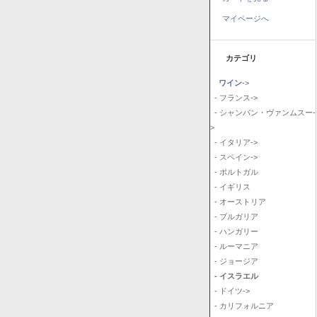
マイページへ
カテゴリ
ワイン
->
- フランス->
- シャンパン・ヴァンムスー-
>
- イタリア->
- スペイン->
- ポルトガル
- イギリス
- オーストリア
- ブルガリア
- ハンガリー
- ルーマニア
- ジョージア
- イスラエル
- ドイツ->
- カリフォルニア