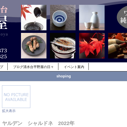
ップ
ブログ清水台平野屋の日々
イベント案内
shoping
拡大表示
ヤルデン シャルドネ 2022年