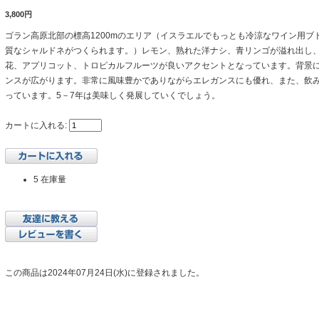
3,800円
ゴラン高原北部の標高1200mのエリア（イスラエルでもっとも冷涼なワイン用ブ
質なシャルドネがつくられます。）レモン、熟れた洋ナシ、青リンゴが溢れ出し
花、アプリコット、トロピカルフルーツが良いアクセントとなっています。背景
ンスが広がります。非常に風味豊かでありながらエレガンスにも優れ、また、飲
っています。5－7年は美味しく発展していくでしょう。
カートに入れる:
5 在庫量
この商品は2024年07月24日(水)に登録されました。