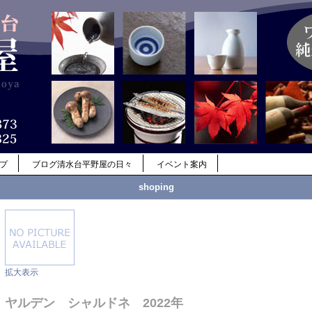
ップ
ブログ清水台平野屋の日々
イベント案内
shoping
拡大表示
ヤルデン シャルドネ 2022年