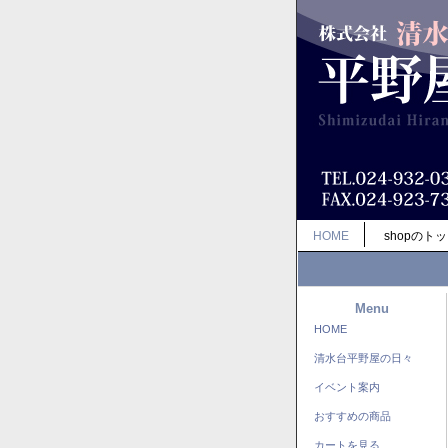
HOME
shopのト
Menu
HOME
清水台平野屋の日々
イベント案内
おすすめの商品
カートを見る