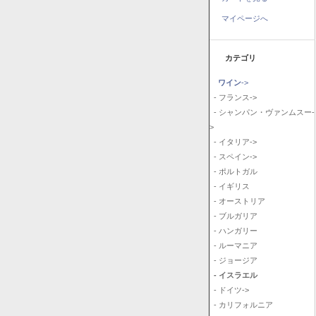
マイページへ
カテゴリ
ワイン
->
- フランス->
- シャンパン・ヴァンムスー-
>
- イタリア->
- スペイン->
- ポルトガル
- イギリス
- オーストリア
- ブルガリア
- ハンガリー
- ルーマニア
- ジョージア
- イスラエル
- ドイツ->
- カリフォルニア