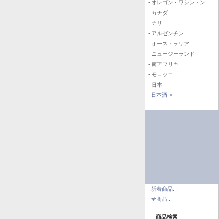
- オレゴン・ワシントン
- カナダ
- チリ
- アルゼンチン
- オーストラリア
- ニュージーランド
- 南アフリカ
- モロッコ
- 日本
日本酒->
新着商品...
全商品...
商品検索