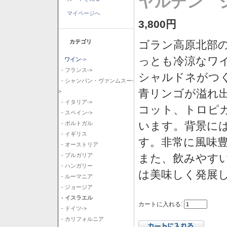
ヤルデン シ
マイページへ
3,800円
カテゴリ
ゴラン高原北部の
っとも冷涼なワ
ワイン
->
- フランス->
シャルドネがつ
- シャンパン・ヴァンムスー-
青リンゴが溢れ
>
- イタリア->
コット、トロピ
- スペイン->
います。背景に
- ポルトガル
- イギリス
す。非常に風味
- オーストリア
また、飲みやす
- ブルガリア
- ハンガリー
は美味しく発展
- ルーマニア
- ジョージア
- イスラエル
カートに入れる:
- ドイツ->
- カリフォルニア