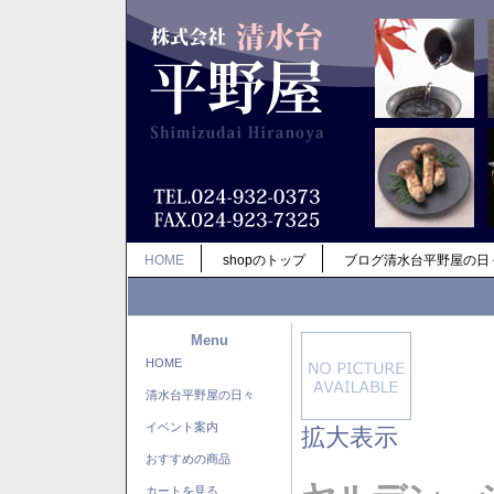
HOME
shopのトップ
ブログ清水台平野屋の日
Menu
HOME
清水台平野屋の日々
イベント案内
拡大表示
おすすめの商品
カートを見る