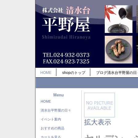
HOME
shopのトップ
ブログ清水台平野屋の日
Menu
HOME
清水台平野屋の日々
イベント案内
拡大表示
おすすめの商品
カートを見る