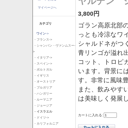
ヤルデン シ
マイページへ
3,800円
カテゴリ
ゴラン高原北部の
っとも冷涼なワ
ワイン
->
- フランス->
シャルドネがつ
- シャンパン・ヴァンムスー-
青リンゴが溢れ
>
- イタリア->
コット、トロピ
- スペイン->
います。背景に
- ポルトガル
- イギリス
す。非常に風味
- オーストリア
また、飲みやす
- ブルガリア
- ハンガリー
は美味しく発展
- ルーマニア
- ジョージア
- イスラエル
カートに入れる:
- ドイツ->
- カリフォルニア