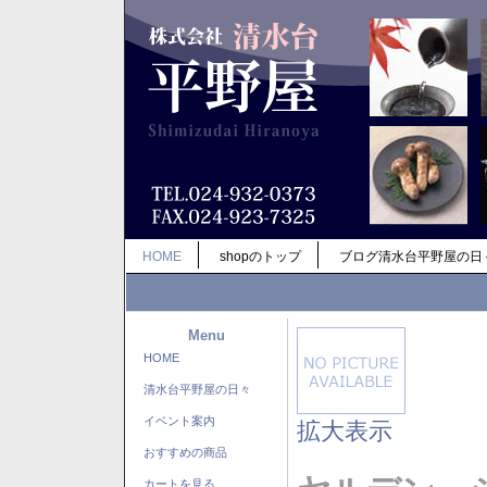
HOME
shopのトップ
ブログ清水台平野屋の日
Menu
HOME
清水台平野屋の日々
イベント案内
拡大表示
おすすめの商品
カートを見る