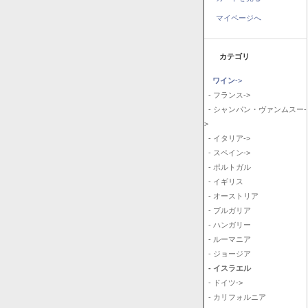
マイページへ
カテゴリ
ワイン
->
- フランス->
- シャンパン・ヴァンムスー-
>
- イタリア->
- スペイン->
- ポルトガル
- イギリス
- オーストリア
- ブルガリア
- ハンガリー
- ルーマニア
- ジョージア
- イスラエル
- ドイツ->
- カリフォルニア