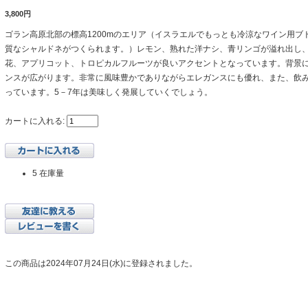
3,800円
ゴラン高原北部の標高1200mのエリア（イスラエルでもっとも冷涼なワイン用ブ
質なシャルドネがつくられます。）レモン、熟れた洋ナシ、青リンゴが溢れ出し
花、アプリコット、トロピカルフルーツが良いアクセントとなっています。背景
ンスが広がります。非常に風味豊かでありながらエレガンスにも優れ、また、飲
っています。5－7年は美味しく発展していくでしょう。
カートに入れる:
5 在庫量
この商品は2024年07月24日(水)に登録されました。