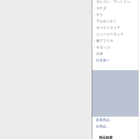
- オレゴン・ワシントン
- カナダ
- チリ
- アルゼンチン
- オーストラリア
- ニュージーランド
- 南アフリカ
- モロッコ
- 日本
日本酒->
新着商品...
全商品...
商品検索