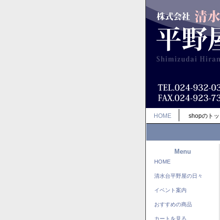
HOME
shopのト
Menu
HOME
清水台平野屋の日々
イベント案内
おすすめの商品
カートを見る