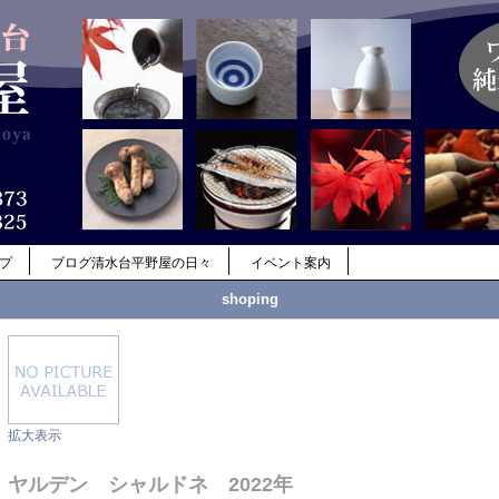
ップ
ブログ清水台平野屋の日々
イベント案内
shoping
拡大表示
ヤルデン シャルドネ 2022年