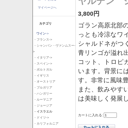
ヤルデン シ
マイページへ
3,800円
カテゴリ
ゴラン高原北部の
っとも冷涼なワ
ワイン
->
- フランス->
シャルドネがつ
- シャンパン・ヴァンムスー-
青リンゴが溢れ
>
- イタリア->
コット、トロピ
- スペイン->
います。背景に
- ポルトガル
- イギリス
す。非常に風味
- オーストリア
また、飲みやす
- ブルガリア
- ハンガリー
は美味しく発展
- ルーマニア
- ジョージア
- イスラエル
カートに入れる:
- ドイツ->
- カリフォルニア