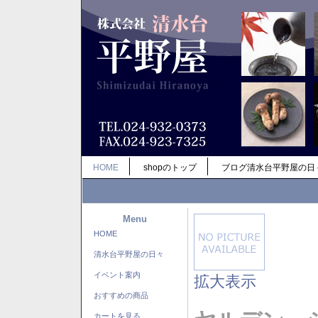
HOME
shopのトップ
ブログ清水台平野屋の日
Menu
HOME
清水台平野屋の日々
イベント案内
拡大表示
おすすめの商品
カートを見る