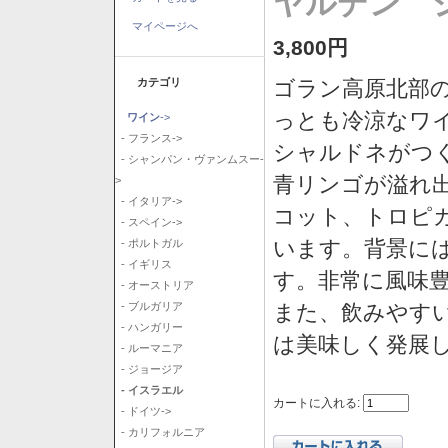
ヤルデン シ
マイページへ
3,800円
カテゴリ
ゴラン高原北部の
っとも冷涼なワ
ワイン
->
- フランス->
シャルドネがつ
- シャンパン・ヴァンムスー-
青リンゴが溢れ
>
- イタリア->
コット、トロピ
- スペイン->
います。背景に
- ポルトガル
- イギリス
す。非常に風味
- オーストリア
また、飲みやす
- ブルガリア
- ハンガリー
は美味しく発展
- ルーマニア
- ジョージア
- イスラエル
カートに入れる:
- ドイツ->
- カリフォルニア