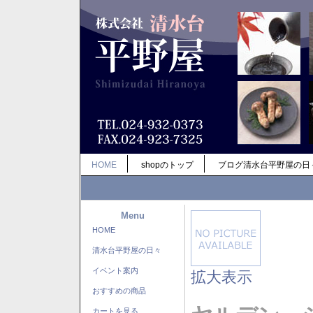
HOME
shopのトップ
ブログ清水台平野屋の日
Menu
HOME
清水台平野屋の日々
イベント案内
拡大表示
おすすめの商品
カートを見る