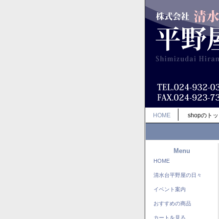
HOME
shopのト
Menu
HOME
清水台平野屋の日々
イベント案内
おすすめの商品
カートを見る