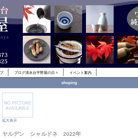
ップ
ブログ清水台平野屋の日々
イベント案内
shoping
拡大表示
ヤルデン シャルドネ 2022年