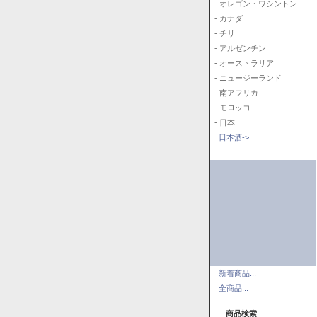
- オレゴン・ワシントン
- カナダ
- チリ
- アルゼンチン
- オーストラリア
- ニュージーランド
- 南アフリカ
- モロッコ
- 日本
日本酒->
新着商品...
全商品...
商品検索