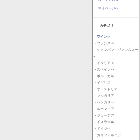
マイページへ
カテゴリ
ワイン
->
- フランス->
- シャンパン・ヴァンムスー-
>
- イタリア->
- スペイン->
- ポルトガル
- イギリス
- オーストリア
- ブルガリア
- ハンガリー
- ルーマニア
- ジョージア
- イスラエル
- ドイツ->
- カリフォルニア