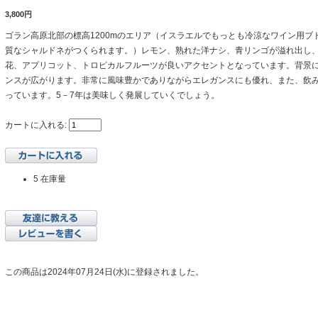
3,800円
ゴラン高原北部の標高1200mのエリア（イスラエルでもっとも冷涼なワイン用ブ
質なシャルドネがつくられます。）レモン、熟れた洋ナシ、青リンゴが溢れ出し
花、アプリコット、トロピカルフルーツが良いアクセントとなっています。背景
ンスが広がります。非常に風味豊かでありながらエレガンスにも優れ、また、飲
っています。5－7年は美味しく発展していくでしょう。
カートに入れる:
5 在庫量
この商品は2024年07月24日(水)に登録されました。